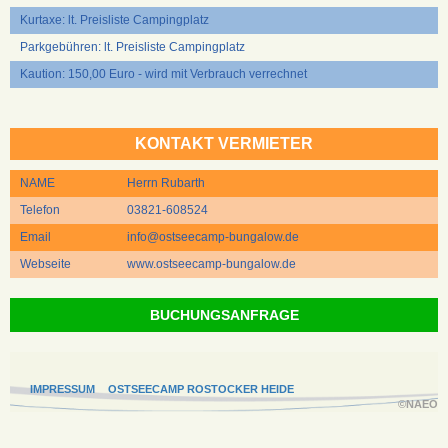
Kurtaxe: lt. Preisliste Campingplatz
Parkgebühren: lt. Preisliste Campingplatz
Kaution: 150,00 Euro - wird mit Verbrauch verrechnet
KONTAKT VERMIETER
NAME
Herrn Rubarth
Telefon
03821-608524
Email
info@ostseecamp-bungalow.de
Webseite
www.ostseecamp-bungalow.de
BUCHUNGSANFRAGE
IMPRESSUM
OSTSEECAMP ROSTOCKER HEIDE
©NAEO