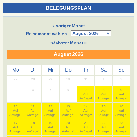
BELEGUNGSPLAN
« voriger Monat
Reisemonat wählen:
nächster Monat »
August 2026
Mo
Di
Mi
Do
Fr
Sa
So
27
28
29
30
31
1
2
3
4
5
6
7
8
9
Auf
Auf
Auf
Anfrage!
Anfrage!
Anfrage!
10
11
12
13
14
15
16
Auf
Auf
Auf
Auf
Auf
Auf
Auf
Anfrage!
Anfrage!
Anfrage!
Anfrage!
Anfrage!
Anfrage!
Anfrage!
17
18
19
20
21
22
23
Auf
Auf
Auf
Auf
Auf
Auf
Auf
Anfrage!
Anfrage!
Anfrage!
Anfrage!
Anfrage!
Anfrage!
Anfrage!