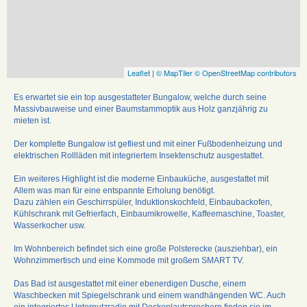
Leaflet
|
© MapTiler
© OpenStreetMap contributors
Es erwartet sie ein top ausgestatteter Bungalow, welche durch seine
Massivbauweise und einer Baumstammoptik aus Holz ganzjährig zu
mieten ist.
Der komplette Bungalow ist gefliest und mit einer Fußbodenheizung und
elektrischen Rollläden mit integriertem Insektenschutz ausgestattet.
Ein weiteres Highlight ist die moderne Einbauküche, ausgestattet mit
Allem was man für eine entspannte Erholung benötigt.
Dazu zählen ein Geschirrspüler, Induktionskochfeld, Einbaubackofen,
Kühlschrank mit Gefrierfach, Einbaumikrowelle, Kaffeemaschine, Toaster,
Wasserkocher usw.
Im Wohnbereich befindet sich eine große Polsterecke (ausziehbar), ein
Wohnzimmertisch und eine Kommode mit großem SMART TV.
Das Bad ist ausgestattet mit einer ebenerdigen Dusche, einem
Waschbecken mit Spiegelschrank und einem wandhängenden WC. Auch
ein integriertes Unterputzradio mit Deckenlautsprechern finden sie im