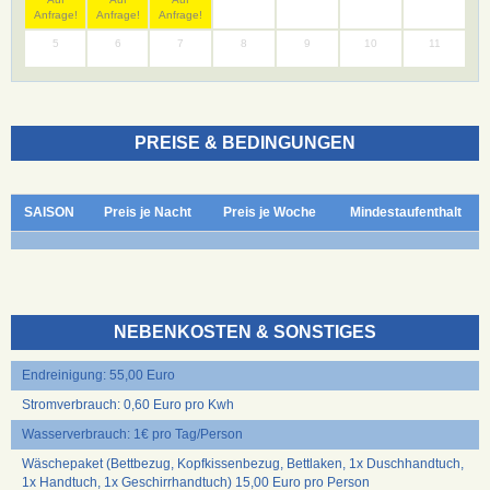
Anfrage!
Anfrage!
Anfrage!
5
6
7
8
9
10
11
PREISE & BEDINGUNGEN
SAISON
Preis je Nacht
Preis je Woche
Mindestaufenthalt
NEBENKOSTEN & SONSTIGES
Endreinigung: 55,00 Euro
Stromverbrauch: 0,60 Euro pro Kwh
Wasserverbrauch: 1€ pro Tag/Person
Wäschepaket (Bettbezug, Kopfkissenbezug, Bettlaken, 1x Duschhandtuch,
1x Handtuch, 1x Geschirrhandtuch) 15,00 Euro pro Person