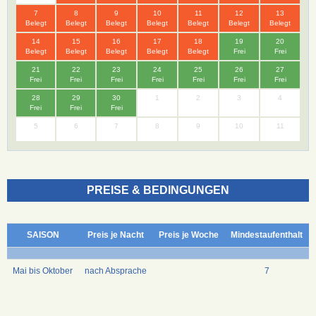
7
8
9
10
11
12
13
Belegt
Belegt
Belegt
Belegt
Belegt
Belegt
Belegt
14
15
16
17
18
19
20
Belegt
Belegt
Belegt
Belegt
Belegt
Frei
Frei
21
22
23
24
25
26
27
Frei
Frei
Frei
Frei
Frei
Frei
Frei
28
29
30
1
2
3
4
Frei
Frei
Frei
5
6
7
8
9
10
11
PREISE & BEDINGUNGEN
SAISON
Preis je Nacht
Preis je Woche
Mindestaufenthalt
Mai bis Oktober
nach Absprache
7