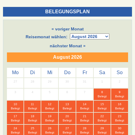
BELEGUNGSPLAN
« voriger Monat
Reisemonat wählen:
nächster Monat »
August 2026
Mo
Di
Mi
Do
Fr
Sa
So
27
28
29
30
31
1
2
3
4
5
6
7
8
9
Belegt
Belegt
10
11
12
13
14
15
16
Belegt
Belegt
Belegt
Belegt
Belegt
Belegt
Belegt
17
18
19
20
21
22
23
Belegt
Belegt
Belegt
Belegt
Belegt
Belegt
Belegt
24
25
26
27
28
29
30
Belegt
Belegt
Belegt
Belegt
Belegt
Belegt
Belegt