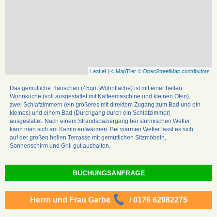
Leaflet
|
© MapTiler
© OpenStreetMap contributors
Das gemütliche Häuschen (45qm Wohnfläche) ist mit einer hellen
Wohnküche (voll ausgestattet mit Kaffeemaschine und kleinen Ofen),
zwei Schlafzimmern (ein größeres mit direktem Zugang zum Bad und ein
kleines) und einem Bad (Durchgang durch ein Schlafzimmer)
ausgestattet. Nach einem Strandspaziergang bei stürmischen Wetter,
kann man sich am Kamin aufwärmen. Bei warmen Wetter lässt es sich
auf der großen hellen Terrasse mit gemütlichen Sitzmöbeln,
Sonnenschirm und Grill gut aushalten.
BUCHUNGSANFRAGE
Herrn und Frau Garbe
/ 0176 62982275