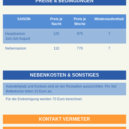
PREISE & BEDINGUNGEN
SAISON
Preis je
Preis je
Mindestaufenthalt
Nacht
Woche
Hauptsaison:
125
875
7
Juni,Juli,August
Nebensaison
110
770
7
NEBENKOSTEN & SONSTIGES
Autostellplatz und Kurtaxe sind an der Rezeption auszurichten. Pro Set
Bettwäsche fallen 10 Euro an.
Für die Endreinigung werden 70 Euro berechnet.
KONTAKT VERMIETER