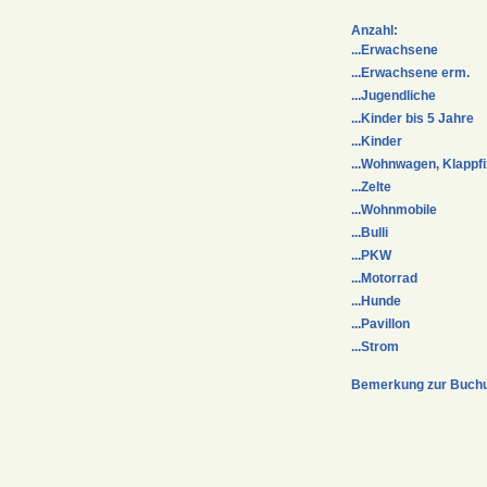
Anzahl:
...Erwachsene
...Erwachsene erm.
...Jugendliche
...Kinder bis 5 Jahre
...Kinder
...Wohnwagen, Klappf
...Zelte
...Wohnmobile
...Bulli
...PKW
...Motorrad
...Hunde
...Pavillon
...Strom
Bemerkung zur Buch