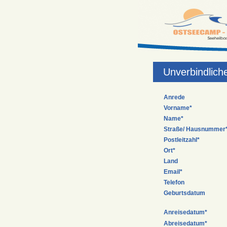
Unverbindlich
Anrede
Vorname*
Name*
Straße/ Hausnummer
Postleitzahl*
Ort*
Land
Email*
Telefon
Geburtsdatum
Anreisedatum*
Abreisedatum*