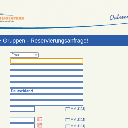
e Gruppen - Reservierungsanfrage!
*
(TT.MM.JJJJ)
(TT.MM.JJJJ)
(TT.MM.JJJJ)