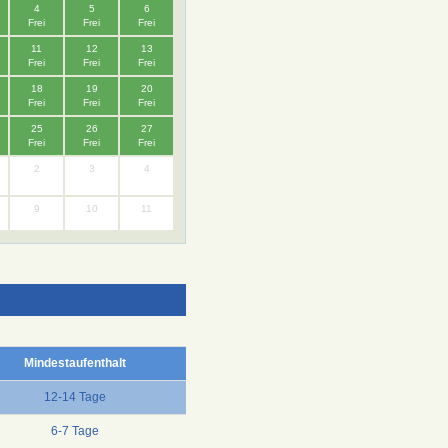
4
5
6
Frei
Frei
Frei
11
12
13
Frei
Frei
Frei
18
19
20
Frei
Frei
Frei
25
26
27
Frei
Frei
Frei
2
3
4
9
10
11
Mindestaufenthalt
12-14 Tage
6-7 Tage