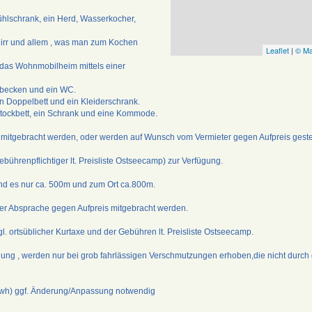
Kühlschrank, ein Herd, Wasserkocher,
hirr und allem , was man zum Kochen
Leaflet
|
© Ma
 das Wohnmobilheim mittels einer
hbecken und ein WC.
in Doppelbett und ein Kleiderschrank.
stockbett, ein Schrank und eine Kommode.
mitgebracht werden, oder werden auf Wunsch vom Vermieter gegen Aufpreis gestel
ebührenpflichtiger lt. Preisliste Ostseecamp) zur Verfügung.
nd es nur ca. 500m und zum Ort ca.800m.
er Absprache gegen Aufpreis mitgebracht werden.
gl. ortsüblicher Kurtaxe und der Gebühren lt. Preisliste Ostseecamp.
gung , werden nur bei grob fahrlässigen Verschmutzungen erhoben,die nicht durch
/kwh) ggf. Änderung/Anpassung notwendig