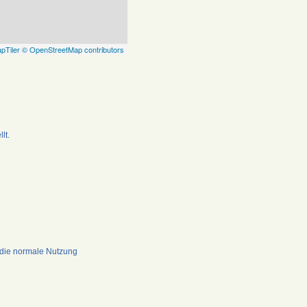
pTiler
© OpenStreetMap contributors
lt.
 die normale Nutzung