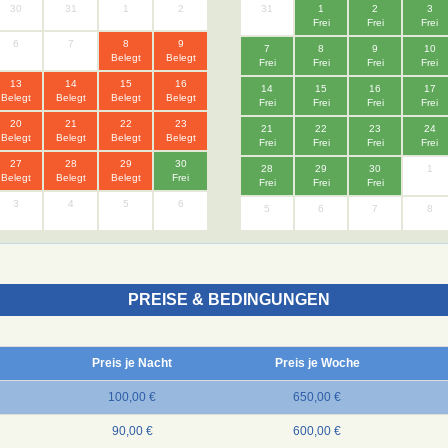
30
31
1
2
31
1
2
3
Frei
Frei
Frei
6
7
8
9
7
8
9
10
Belegt
Belegt
Frei
Frei
Frei
Frei
13
14
15
16
14
15
16
17
Belegt
Belegt
Belegt
Belegt
Frei
Frei
Frei
Frei
20
21
22
23
21
22
23
24
Belegt
Belegt
Belegt
Belegt
Frei
Frei
Frei
Frei
27
28
29
30
28
29
30
1
Belegt
Belegt
Belegt
Frei
Frei
Frei
Frei
3
4
5
6
5
6
7
8
PREISE & BEDINGUNGEN
Preis je Nacht
Preis je Woche
100,00 €
650,00 €
90,00 €
600,00 €