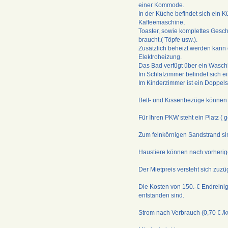
einer Kommode.
In der Küche befindet sich ein 
Kaffeemaschine,
Toaster, sowie komplettes Gesc
braucht.( Töpfe usw.).
Zusätzlich beheizt werden kann
Elektroheizung.
Das Bad verfügt über ein Wasc
Im Schlafzimmer befindet sich e
Im Kinderzimmer ist ein Doppel
Bett- und Kissenbezüge können 
Für Ihren PKW steht ein Platz ( g
Zum feinkörnigen Sandstrand si
Haustiere können nach vorherig
Der Mietpreis versteht sich zuzü
Die Kosten von 150.-€ Endreini
entstanden sind.
Strom nach Verbrauch (0,70 € 