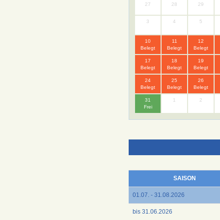
27
28
29
3
4
5
10
11
12
Belegt
Belegt
Belegt
17
18
19
Belegt
Belegt
Belegt
24
25
26
Belegt
Belegt
Belegt
31
1
2
Frei
SAISON
01.07. - 31.08.2026
bis 31.06.2026