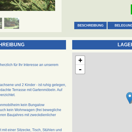
BESCHREIBUNG
BELEGUN
HREIBUNG
LAGE
+
herzlich für Ihr Interesse an unserem
-
chsene und 2 Kinder - ist ruhig gelegen,
rdachte Terrasse mit Gartenmöbeln. Auf
erzichtet.
ohnmobilheim kein Bungalow
auch kein Wohnwagen (frei bewegliche
lteren Baujahres mit zweckdienlicher
 mit einer Sitzecke, Tisch, Stühlen und