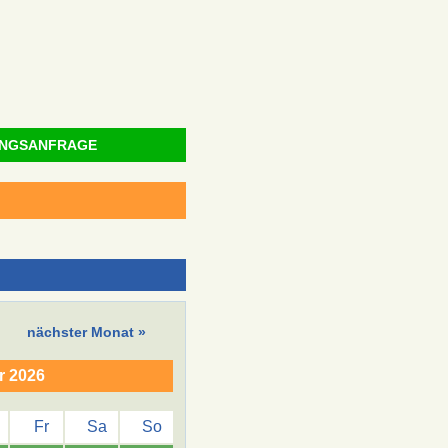
NGSANFRAGE
nächster Monat »
r 2026
Fr
Sa
So