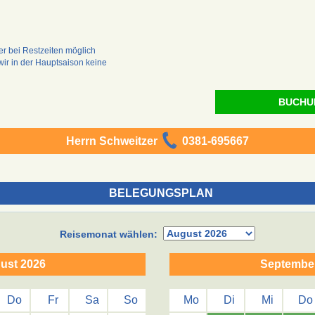
 bei Restzeiten möglich
wir in der Hauptsaison keine
BUCHU
Herrn Schweitzer
0381-695667
BELEGUNGSPLAN
Reisemonat wählen:
ust 2026
Septembe
Do
Fr
Sa
So
Mo
Di
Mi
Do