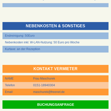
NEBENKOSTEN & SONSTIGES
Endreinigung: 50Euro
Nebenkosten inkl. W-LAN-Nutzung: 50 Euro pro Woche
Kurtaxe: an der Rezeption
KONTAKT VERMIETER
NAME
Frau Maschurek
Telefon
0151-18940304
Email
maschurek@freenet.de
BUCHUNGSANFRAGE