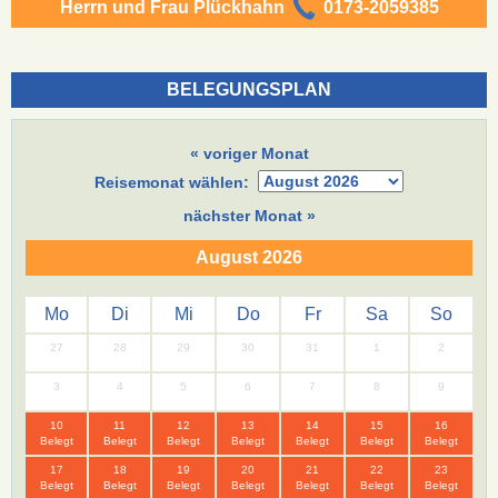
Herrn und Frau Plückhahn
0173-2059385
BELEGUNGSPLAN
« voriger Monat
Reisemonat wählen:
nächster Monat »
August 2026
Mo
Di
Mi
Do
Fr
Sa
So
27
28
29
30
31
1
2
3
4
5
6
7
8
9
10
11
12
13
14
15
16
Belegt
Belegt
Belegt
Belegt
Belegt
Belegt
Belegt
17
18
19
20
21
22
23
Belegt
Belegt
Belegt
Belegt
Belegt
Belegt
Belegt