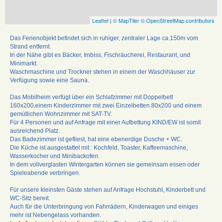
Leaflet
|
© MapTiler
© OpenStreetMap contributors
Das Ferienobjekt befindet sich in ruhiger, zentraler Lage ca.150m vom
Strand entfernt.
In der Nähe gibt es Bäcker, Imbiss, Fischräucherei, Restaurant, und
Minimarkt.
Waschmaschine und Trockner stehen in einem der Waschhäuser zur
Verfügung sowie eine Sauna.
Das Mobilheim verfügt über ein Schlafzimmer mit Doppelbett
160x200,einem Kinderzimmer mit zwei Einzelbetten 80x200 und einem
gemütlichen Wohnzimmer mit SAT-TV.
Für 4 Personen und auf Anfrage mit einer Aufbettung KIND/EW ist somit
ausreichend Platz.
Das Badezimmer ist gefliest, hat eine ebenerdige Dusche + WC.
Die Küche ist ausgestattet mit : Kochfeld, Toaster, Kaffeemaschine,
Wasserkocher und Minibackofen.
In dem vollverglasten Wintergarten können sie gemeinsam essen oder
Spieleabende verbringen.
Für unsere kleinsten Gäste stehen auf Anfrage Hochstuhl, Kinderbett und
WC-Sitz bereit.
Auch für die Unterbringung von Fahrrädern, Kinderwagen und einiges
mehr ist Nebengelass vorhanden.