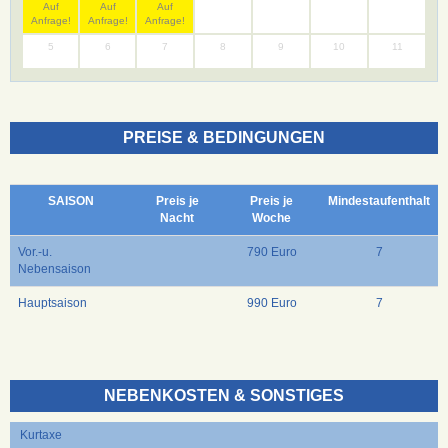
Auf
Auf
Auf
Anfrage!
Anfrage!
Anfrage!
5
6
7
8
9
10
11
PREISE & BEDINGUNGEN
SAISON
Preis je
Preis je
Mindestaufenthalt
Nacht
Woche
Vor.-u.
790 Euro
7
Nebensaison
Hauptsaison
990 Euro
7
NEBENKOSTEN & SONSTIGES
Kurtaxe