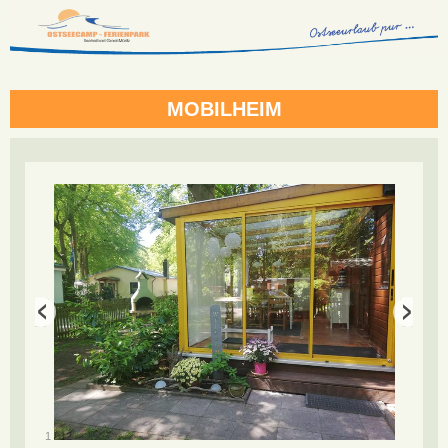
MOBILHEIM
/
1
12