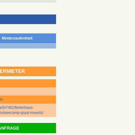
Mindestaufenthalt
ERMIETER
de
e/5/7462/ferienhaus-
ostseecamp-graal-mueritz/
ANFRAGE