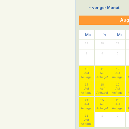
« voriger Monat
Aug
Mo
Di
Mi
27
28
29
3
4
5
10
11
12
Auf
Auf
Auf
Anfrage!
Anfrage!
Anfrage!
17
18
19
Auf
Auf
Auf
Anfrage!
Anfrage!
Anfrage!
24
25
26
Auf
Auf
Auf
Anfrage!
Anfrage!
Anfrage!
31
1
2
Auf
Anfrage!