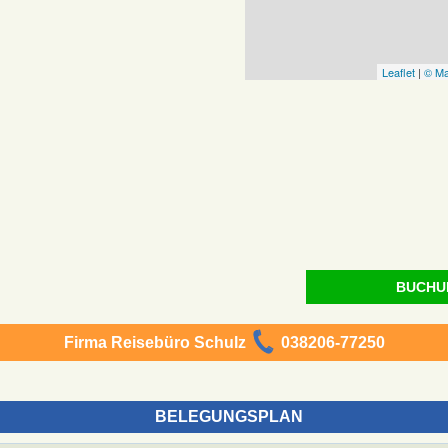
Leaflet
|
© Ma
BUCHU
Firma Reisebüro Schulz
038206-77250
BELEGUNGSPLAN