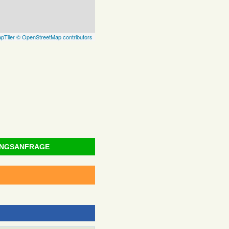
pTiler
© OpenStreetMap contributors
NGSANFRAGE