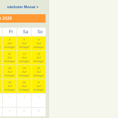
nächster Monat »
r 2026
Fr
Sa
So
4
5
6
Auf
Auf
Auf
!
Anfrage!
Anfrage!
Anfrage!
11
12
13
Auf
Auf
Auf
!
Anfrage!
Anfrage!
Anfrage!
18
19
20
Auf
Auf
Auf
!
Anfrage!
Anfrage!
Anfrage!
25
26
27
Auf
Auf
Auf
!
Anfrage!
Anfrage!
Anfrage!
2
3
4
9
10
11