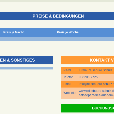
PREISE & BEDINGUNGEN
Preis je Nacht
Preis je Woche
EN & SONSTIGES
KONTAKT V
NAME
Firma Reisebüro Schulz
Telefon
038206-77250
Email
info@reisebuero-schulz.
www.reisebuero-schulz.d
Webseite
ostseeparadies-auf-dem-
BUCHUNGS