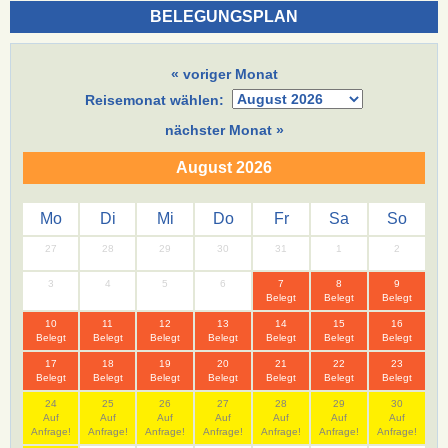
BELEGUNGSPLAN
« voriger Monat
Reisemonat wählen:
nächster Monat »
August 2026
Mo
Di
Mi
Do
Fr
Sa
So
27
28
29
30
31
1
2
3
4
5
6
7
8
9
Belegt
Belegt
Belegt
10
11
12
13
14
15
16
Belegt
Belegt
Belegt
Belegt
Belegt
Belegt
Belegt
17
18
19
20
21
22
23
Belegt
Belegt
Belegt
Belegt
Belegt
Belegt
Belegt
24
25
26
27
28
29
30
Auf
Auf
Auf
Auf
Auf
Auf
Auf
Anfrage!
Anfrage!
Anfrage!
Anfrage!
Anfrage!
Anfrage!
Anfrage!