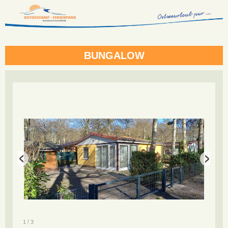
BUNGALOW
/
1
3