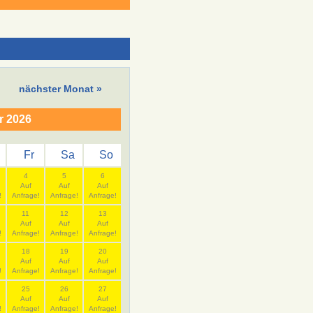
nächster Monat »
r 2026
Fr
Sa
So
4
5
6
Auf
Auf
Auf
!
Anfrage!
Anfrage!
Anfrage!
11
12
13
Auf
Auf
Auf
!
Anfrage!
Anfrage!
Anfrage!
18
19
20
Auf
Auf
Auf
!
Anfrage!
Anfrage!
Anfrage!
25
26
27
Auf
Auf
Auf
!
Anfrage!
Anfrage!
Anfrage!