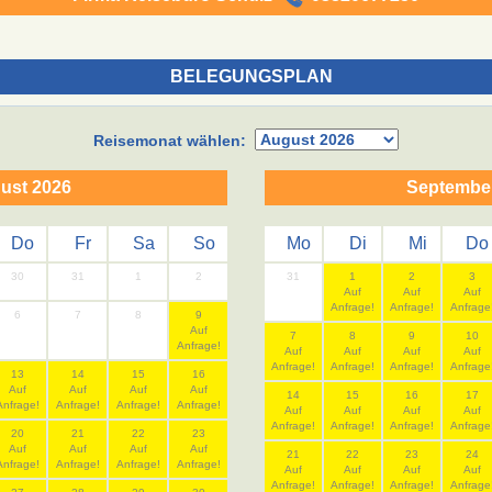
BELEGUNGSPLAN
Reisemonat wählen:
ust 2026
Septembe
Do
Fr
Sa
So
Mo
Di
Mi
Do
30
31
1
2
31
1
2
3
Auf
Auf
Auf
Anfrage!
Anfrage!
Anfrage
6
7
8
9
Auf
7
8
9
10
Anfrage!
Auf
Auf
Auf
Auf
Anfrage!
Anfrage!
Anfrage!
Anfrage
13
14
15
16
Auf
Auf
Auf
Auf
14
15
16
17
Anfrage!
Anfrage!
Anfrage!
Anfrage!
Auf
Auf
Auf
Auf
Anfrage!
Anfrage!
Anfrage!
Anfrage
20
21
22
23
Auf
Auf
Auf
Auf
21
22
23
24
Anfrage!
Anfrage!
Anfrage!
Anfrage!
Auf
Auf
Auf
Auf
Anfrage!
Anfrage!
Anfrage!
Anfrage