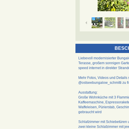
BESC
Liebevoll modernisierter Bungal
Terasse, großem sonnigen Gart
speed internet in direkter Stran
Mehr Fotos, Videos und Detail
@ostseebungalow_schmitti zu f
Ausstattung:
Große Wohnküche mit 3 Flammige
Kaffeemaschine, Espressorakete
Waffeleisen, Pürierstab, Geschir
gebraucht wird
Schlafzimmer mit Schiebetüren 
zwei kleine Schlafzimmer mit je