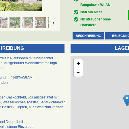
Bungalow + WLAN
Nah am Meer
Nichtraucher ohne
Haustiere
BESCHREIBUNG
BELEGUN
HREIBUNG
LAGE
ow für 4 Personen mit überdachter
+
en, ausgebauter Wohnküche mit high
dnähe
-
s sind auf INSTAGRAM
inden
n Gaskochfeld, voll ausgestattet mit
, Wasserkocher, Toaster, Sandwichmaker,
r, Besteck, Töpfen, alles was zum kochen
und Doppelbett
weils einem Einzelbett