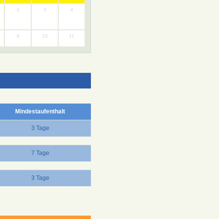
2
3
4
9
10
11
Mindestaufenthalt
3 Tage
7 Tage
3 Tage