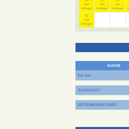
24
25
26
Auf
Auf
Auf
Anfrage!
Anfrage!
Anfrage!
31
1
2
Auf
Anfrage!
SAISON
Mai Juni
JULI/AUGUST
SEPTEMBER/OKTOBER