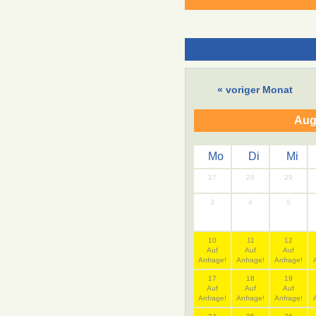
« voriger Monat
Aug
Mo
Di
Mi
27
28
29
3
4
5
10
11
12
Auf
Auf
Auf
Anfrage!
Anfrage!
Anfrage!
17
18
19
Auf
Auf
Auf
Anfrage!
Anfrage!
Anfrage!