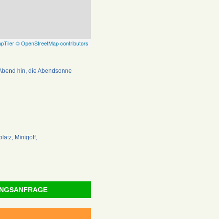
pTiler
© OpenStreetMap contributors
 Abend hin, die Abendsonne
latz, Minigolf,
NGSANFRAGE