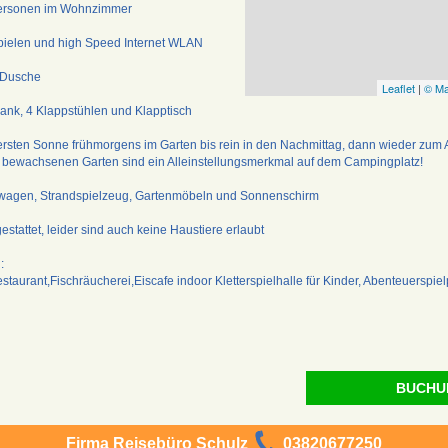
 Personen im Wohnzimmer
pielen und high Speed Internet WLAN
 Dusche
Leaflet
|
© Ma
ank, 4 Klappstühlen und Klapptisch
 ersten Sonne frühmorgens im Garten bis rein in den Nachmittag, dann wieder zum
 bewachsenen Garten sind ein Alleinstellungsmerkmal auf dem Campingplatz!
erwagen, Strandspielzeug, Gartenmöbeln und Sonnenschirm
stattet, leider sind auch keine Haustiere erlaubt
:
staurant,Fischräucherei,Eiscafe indoor Kletterspielhalle für Kinder, Abenteuerspielp
BUCHU
Firma Reisebüro Schulz
03820677250