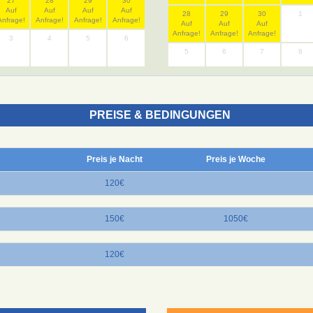
27
28
29
30
Auf
Auf
Auf
Auf
28
29
30
1
Anfrage!
Anfrage!
Anfrage!
Anfrage!
Auf
Auf
Auf
Anfrage!
Anfrage!
Anfrage!
3
4
5
6
5
6
7
8
PREISE & BEDINGUNGEN
Preis je Nacht
Preis je Woche
120€
150€
1050€
120€