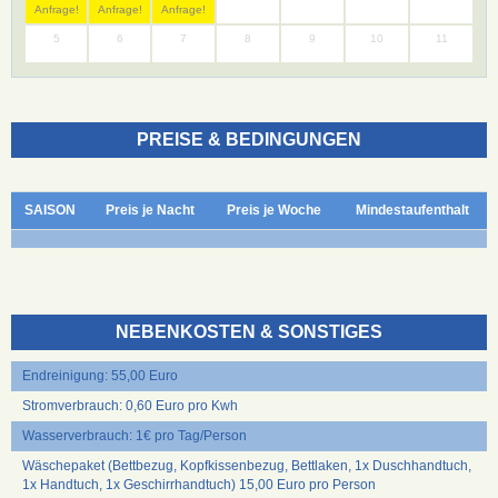
Anfrage!
Anfrage!
Anfrage!
5
6
7
8
9
10
11
PREISE & BEDINGUNGEN
SAISON
Preis je Nacht
Preis je Woche
Mindestaufenthalt
NEBENKOSTEN & SONSTIGES
Endreinigung: 55,00 Euro
Stromverbrauch: 0,60 Euro pro Kwh
Wasserverbrauch: 1€ pro Tag/Person
Wäschepaket (Bettbezug, Kopfkissenbezug, Bettlaken, 1x Duschhandtuch,
1x Handtuch, 1x Geschirrhandtuch) 15,00 Euro pro Person