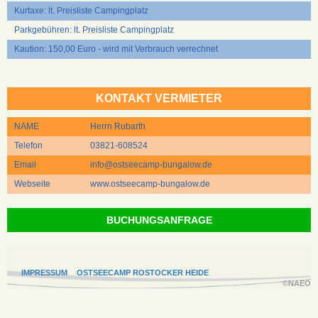
Kurtaxe: lt. Preisliste Campingplatz
Parkgebühren: lt. Preisliste Campingplatz
Kaution: 150,00 Euro - wird mit Verbrauch verrechnet
KONTAKT VERMIETER
NAME
Herrn Rubarth
Telefon
03821-608524
Email
info@ostseecamp-bungalow.de
Webseite
www.ostseecamp-bungalow.de
BUCHUNGSANFRAGE
IMPRESSUM
OSTSEECAMP ROSTOCKER HEIDE
©NAEO