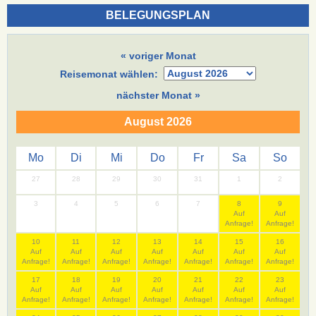
BELEGUNGSPLAN
« voriger Monat
Reisemonat wählen:
nächster Monat »
August 2026
Mo
Di
Mi
Do
Fr
Sa
So
27
28
29
30
31
1
2
3
4
5
6
7
8
9
Auf
Auf
Anfrage!
Anfrage!
10
11
12
13
14
15
16
Auf
Auf
Auf
Auf
Auf
Auf
Auf
Anfrage!
Anfrage!
Anfrage!
Anfrage!
Anfrage!
Anfrage!
Anfrage!
17
18
19
20
21
22
23
Auf
Auf
Auf
Auf
Auf
Auf
Auf
Anfrage!
Anfrage!
Anfrage!
Anfrage!
Anfrage!
Anfrage!
Anfrage!