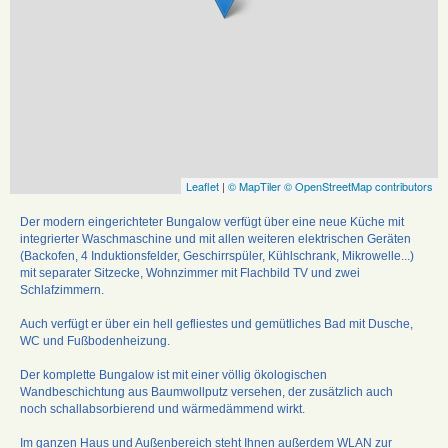
Leaflet
|
© MapTiler
© OpenStreetMap contributors
Der modern eingerichteter Bungalow verfügt über eine neue Küche mit
integrierter Waschmaschine und mit allen weiteren elektrischen Geräten
(Backofen, 4 Induktionsfelder, Geschirrspüler, Kühlschrank, Mikrowelle...)
mit separater Sitzecke, Wohnzimmer mit Flachbild TV und zwei
Schlafzimmern.
Auch verfügt er über ein hell gefliestes und gemütliches Bad mit Dusche,
WC und Fußbodenheizung.
Der komplette Bungalow ist mit einer völlig ökologischen
Wandbeschichtung aus Baumwollputz versehen, der zusätzlich auch
noch schallabsorbierend und wärmedämmend wirkt.
Im ganzen Haus und Außenbereich steht Ihnen außerdem WLAN zur