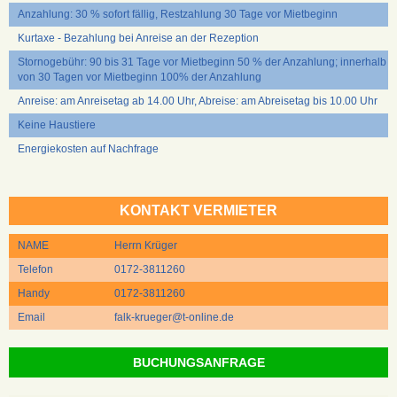
Anzahlung: 30 % sofort fällig, Restzahlung 30 Tage vor Mietbeginn
Kurtaxe - Bezahlung bei Anreise an der Rezeption
Stornogebühr: 90 bis 31 Tage vor Mietbeginn 50 % der Anzahlung; innerhalb
von 30 Tagen vor Mietbeginn 100% der Anzahlung
Anreise: am Anreisetag ab 14.00 Uhr, Abreise: am Abreisetag bis 10.00 Uhr
Keine Haustiere
Energiekosten auf Nachfrage
KONTAKT VERMIETER
NAME
Herrn Krüger
Telefon
0172-3811260
Handy
0172-3811260
Email
falk-krueger@t-online.de
BUCHUNGSANFRAGE