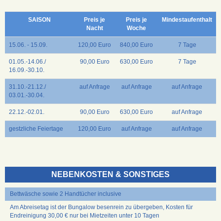
SAISON
Preis je
Preis je
Mindestaufenthalt
Nacht
Woche
15.06. - 15.09.
120,00 Euro
840,00 Euro
7 Tage
01.05.-14.06./
90,00 Euro
630,00 Euro
7 Tage
16.09.-30.10.
31.10.-21.12./
auf Anfrage
auf Anfrage
auf Anfrage
03.01.-30.04.
22.12.-02.01.
90,00 Euro
630,00 Euro
auf Anfrage
gestzliche Feiertage
120,00 Euro
auf Anfrage
auf Anfrage
NEBENKOSTEN & SONSTIGES
Bettwäsche sowie 2 Handtücher inclusive
Am Abreisetag ist der Bungalow besenrein zu übergeben, Kosten für
Endreinigung 30,00 € nur bei Mietzeiten unter 10 Tagen