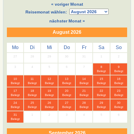
« voriger Monat
Reisemonat wählen:
nächster Monat »
August 2026
Mo
Di
Mi
Do
Fr
Sa
So
27
28
29
30
31
1
2
3
4
5
6
7
8
9
Belegt
Belegt
10
11
12
13
14
15
16
Belegt
Belegt
Belegt
Belegt
Belegt
Belegt
Belegt
17
18
19
20
21
22
23
Belegt
Belegt
Belegt
Belegt
Belegt
Belegt
Belegt
24
25
26
27
28
29
30
Belegt
Belegt
Belegt
Belegt
Belegt
Belegt
Belegt
31
1
2
3
4
5
6
Belegt
September 2026