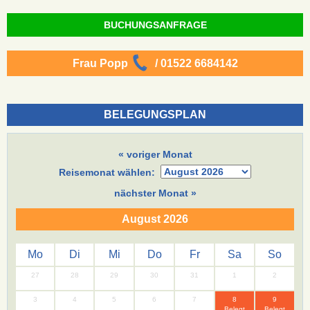
BUCHUNGSANFRAGE
Frau Popp
/ 01522 6684142
BELEGUNGSPLAN
« voriger Monat
Reisemonat wählen:
nächster Monat »
August 2026
Mo
Di
Mi
Do
Fr
Sa
So
27
28
29
30
31
1
2
3
4
5
6
7
8
9
Belegt
Belegt