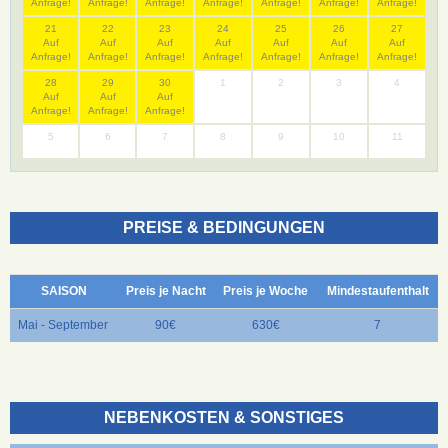
Anfrage!
Anfrage!
Anfrage!
Anfrage!
Anfrage!
Anfrage!
Anfrage!
21
22
23
24
25
26
27
Auf
Auf
Auf
Auf
Auf
Auf
Auf
Anfrage!
Anfrage!
Anfrage!
Anfrage!
Anfrage!
Anfrage!
Anfrage!
28
29
30
1
2
3
4
Auf
Auf
Auf
Anfrage!
Anfrage!
Anfrage!
5
6
7
8
9
10
11
PREISE & BEDINGUNGEN
SAISON
Preis je Nacht
Preis je Woche
Mindestaufenthalt
Mai - September
90€
630€
7
NEBENKOSTEN & SONSTIGES