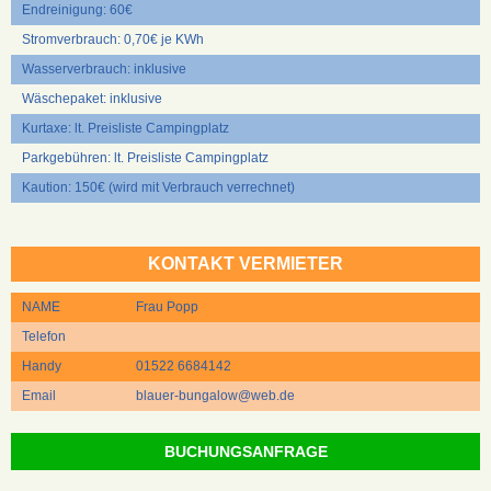
Endreinigung: 60€
Stromverbrauch: 0,70€ je KWh
Wasserverbrauch: inklusive
Wäschepaket: inklusive
Kurtaxe: lt. Preisliste Campingplatz
Parkgebühren: lt. Preisliste Campingplatz
Kaution: 150€ (wird mit Verbrauch verrechnet)
KONTAKT VERMIETER
NAME
Frau Popp
Telefon
Handy
01522 6684142
Email
blauer-bungalow@web.de
BUCHUNGSANFRAGE