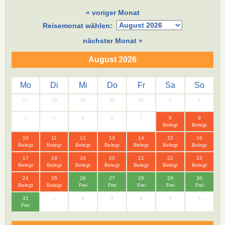
« voriger Monat
Reisemonat wählen:
nächster Monat »
August 2026
Mo
Di
Mi
Do
Fr
Sa
So
27
28
29
30
31
1
2
3
4
5
6
7
8
9
Belegt
Belegt
10
11
12
13
14
15
16
Belegt
Belegt
Belegt
Belegt
Belegt
Belegt
Belegt
17
18
19
20
21
22
23
Belegt
Belegt
Belegt
Belegt
Belegt
Belegt
Belegt
24
25
26
27
28
29
30
Belegt
Belegt
Frei
Frei
Frei
Frei
Frei
31
1
2
3
4
5
6
Frei