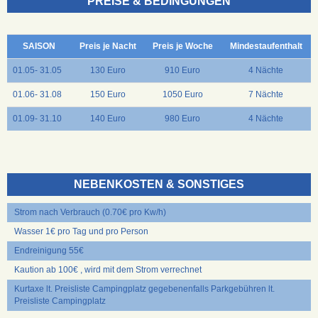
PREISE & BEDINGUNGEN
SAISON
Preis je Nacht
Preis je Woche
Mindestaufenthalt
01.05- 31.05
130 Euro
910 Euro
4 Nächte
01.06- 31.08
150 Euro
1050 Euro
7 Nächte
01.09- 31.10
140 Euro
980 Euro
4 Nächte
NEBENKOSTEN & SONSTIGES
Strom nach Verbrauch (0.70€ pro Kw/h)
Wasser 1€ pro Tag und pro Person
Endreinigung 55€
Kaution ab 100€ , wird mit dem Strom verrechnet
Kurtaxe lt. Preisliste Campingplatz gegebenenfalls Parkgebühren lt.
Preisliste Campingplatz