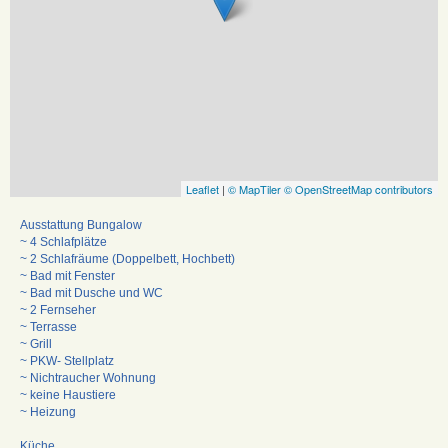
Leaflet
|
© MapTiler
© OpenStreetMap contributors
Ausstattung Bungalow
~ 4 Schlafplätze
~ 2 Schlafräume (Doppelbett, Hochbett)
~ Bad mit Fenster
~ Bad mit Dusche und WC
~ 2 Fernseher
~ Terrasse
~ Grill
~ PKW- Stellplatz
~ Nichtraucher Wohnung
~ keine Haustiere
~ Heizung
Küche