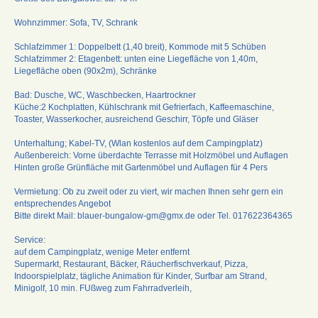
Wohnzimmer: Sofa, TV, Schrank
Schlafzimmer 1: Doppelbett (1,40 breit), Kommode mit 5 Schüben
Schlafzimmer 2: Etagenbett: unten eine Liegefläche von 1,40m,
Liegefläche oben (90x2m), Schränke
Bad: Dusche, WC, Waschbecken, Haartrockner
Küche:2 Kochplatten, Kühlschrank mit Gefrierfach, Kaffeemaschine,
Toaster, Wasserkocher, ausreichend Geschirr, Töpfe und Gläser
Unterhaltung; Kabel-TV, (Wlan kostenlos auf dem Campingplatz)
Außenbereich: Vorne überdachte Terrasse mit Holzmöbel und Auflagen
Hinten große Grünfläche mit Gartenmöbel und Auflagen für 4 Pers
Vermietung: Ob zu zweit oder zu viert, wir machen Ihnen sehr gern ein
entsprechendes Angebot
Bitte direkt Mail: blauer-bungalow-gm@gmx.de oder Tel. 017622364365
Service:
auf dem Campingplatz, wenige Meter entfernt
Supermarkt, Restaurant, Bäcker, Räucherfischverkauf, Pizza,
Indoorspielplatz, tägliche Animation für Kinder, Surfbar am Strand,
Minigolf, 10 min. FUßweg zum Fahrradverleih,