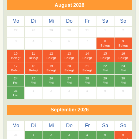
August 2026
Mo
Di
Mi
Do
Fr
Sa
So
27
28
29
30
31
1
2
3
4
5
6
7
8
9
Belegt
Belegt
10
11
12
13
14
15
16
Belegt
Belegt
Belegt
Belegt
Belegt
Belegt
Belegt
17
18
19
20
21
22
23
Belegt
Belegt
Belegt
Belegt
Belegt
Frei
Frei
24
25
26
27
28
29
30
Frei
Frei
Frei
Frei
Frei
Frei
Frei
31
1
2
3
4
5
6
Frei
September 2026
Mo
Di
Mi
Do
Fr
Sa
So
31
1
2
3
4
5
6