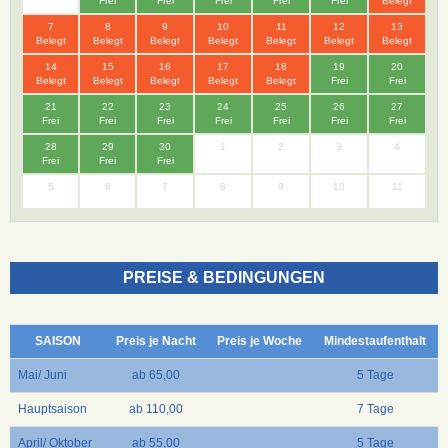
Frei
Frei
Frei
Frei
Frei
Belegt
7
8
9
10
11
12
13
Belegt
Belegt
Belegt
Belegt
Belegt
Belegt
Belegt
14
15
16
17
18
19
20
Belegt
Belegt
Belegt
Belegt
Belegt
Frei
Frei
21
22
23
24
25
26
27
Frei
Frei
Frei
Frei
Frei
Frei
Frei
28
29
30
1
2
3
4
Frei
Frei
Frei
5
6
7
8
9
10
11
PREISE & BEDINGUNGEN
SAISON
Preis je Nacht
Preis je Woche
Mindestaufenthalt
Mai/ Juni
ab 65,00
5 Tage
Hauptsaison
ab 110,00
7 Tage
April/ Oktober
ab 55,00
5 Tage