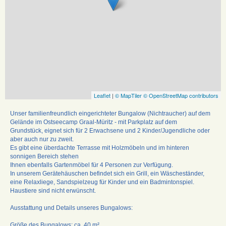
Leaflet
|
© MapTiler
© OpenStreetMap contributors
Unser familienfreundlich eingerichteter Bungalow (Nichtraucher) auf dem
Gelände im Ostseecamp Graal-Müritz - mit Parkplatz auf dem
Grundstück, eignet sich für 2 Erwachsene und 2 Kinder/Jugendliche oder
aber auch nur zu zweit.
Es gibt eine überdachte Terrasse mit Holzmöbeln und im hinteren
sonnigen Bereich stehen
Ihnen ebenfalls Gartenmöbel für 4 Personen zur Verfügung.
In unserem Gerätehäuschen befindet sich ein Grill, ein Wäscheständer,
eine Relaxliege, Sandspielzeug für Kinder und ein Badmintonspiel.
Haustiere sind nicht erwünscht.
Ausstattung und Details unseres Bungalows:
Größe des Bungalows: ca. 40 m²