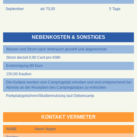
September
ab 70,00
5 Tage
NEBENKOSTEN & SONSTIGES
Wasser und Strom nach Verbrauch gezahlt und abgerechnet
Strom derzeit 0,90 Cent pro KWh
Endreinigung 80 Euro
150,00 Kaution
Die Kurtaxe werden vom Campingplatz erhoben und sind entsprechend bei
Abreise an der Rezeption des Campingplatzes zu entrichten.
Parkplatzgebühren/Straßennutzung laut Ostseecamp
KONTAKT VERMIETER
NAME
Herrn Vogler